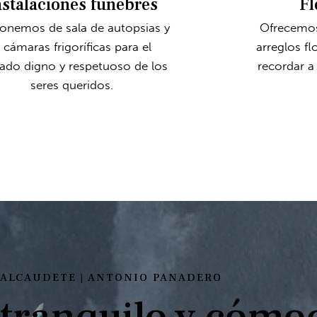
nstalaciones fúnebres
Fl
onemos de sala de autopsias y
Ofrecemos
 cámaras frigoríficas para el
arreglos fl
ado digno y respetuoso de los
recordar a 
seres queridos.
 ALCAUDETE | ANTONIO PANADERO
 tranquilo y cómo