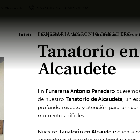
45, Alcaudete
953 560 236
- 630 978 292
FUNERARIA ANTONIO PANADERO
Inicio
Esquelas
Misas
Tanatorio
Servic
Tanatorio en
Alcaudete
En
Funeraria Antonio Panadero
queremos 
de nuestro
Tanatorio de Alcaudete
, un e
profundo respeto y atención para brindar
momentos difíciles.
Nuestro
Tanatorio en Alcaudete
cuenta co
acogedoras diseñadas para brindar consue