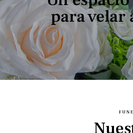
para velar 
FUNE
Nuest