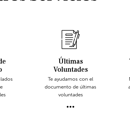
de
Últimas
o
Voluntades
slados
Te ayudamos con el
 e
documento de últimas
les
voluntades