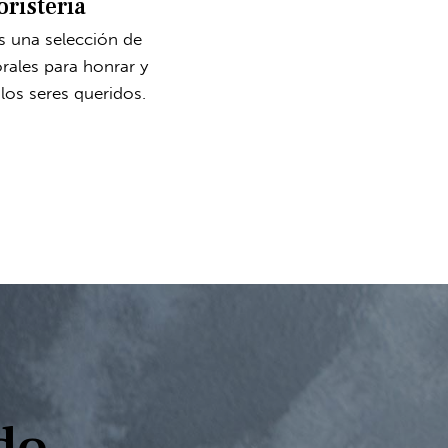
oristería
 una selección de
orales para honrar y
los seres queridos.
do