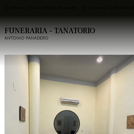
Oficina:
C/ Llana 34 Bajo, Alcaudete
Tanatorio:
C/ Molinillos 
FUNERARIA - TANATORIO
ANTONIO PANADERO