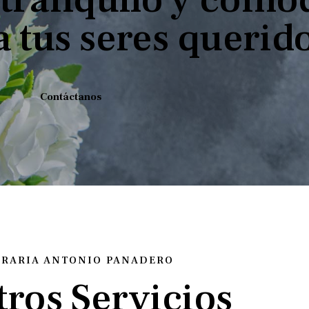
a tus seres querid
Contáctanos
RARIA ANTONIO PANADERO
ros Servicios