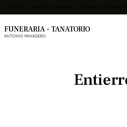
Oficina:
C/ Llana 34 Bajo, Alcaudete
Tanatorio:
C/ Molinillos 
FUNERARIA - TANATORIO
ANTONIO PANADERO
Entierr