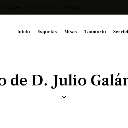
45, Alcaudete
953 560 236
- 630 978 292
Inicio
Esquelas
Misas
Tanatorio
Servic
o de D. Julio Gal