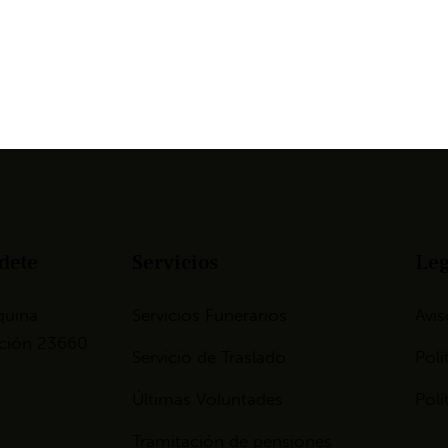
dete
Servicios
Leg
quina
Servicios Funerarios
Avis
tación 23660
Servicio de Traslado
Polí
Últimas Voluntades
Polí
Tramitación de pensiones