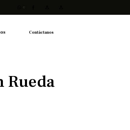
ios
Contáctanos
án Rueda