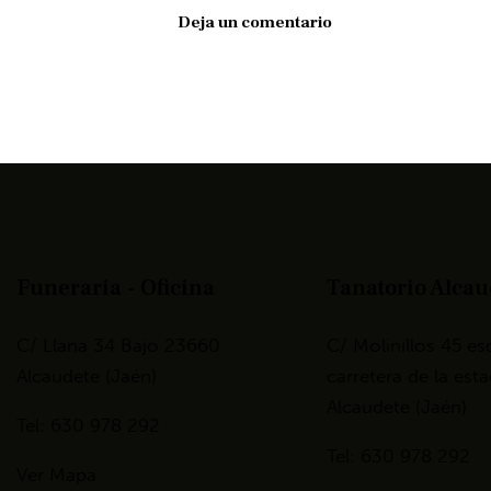
Funeraria - Oficina
Tanatorio Alcau
C/ Llana 34 Bajo 23660
C/ Molinillos 45 es
Alcaudete (Jaén)
carretera de la es
Alcaudete (Jaén)
Tel: 630 978 292
Tel: 630 978 292
Ver Mapa