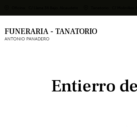
Oficina:
C/ Llana 34 Bajo, Alcaudete
Tanatorio:
C/ Molinillos 
FUNERARIA - TANATORIO
ANTONIO PANADERO
Entierro d