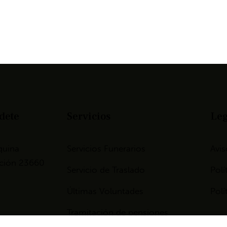
dete
Servicios
Leg
quina
Servicios Funerarios
Avis
tación 23660
Servicio de Traslado
Polí
Últimas Voluntades
Polí
Tramitación de pensiones