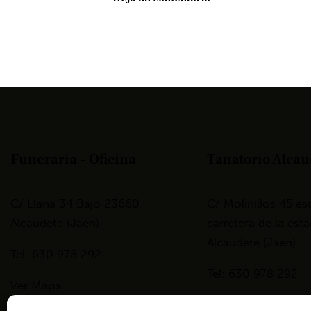
Funeraria - Oficina
Tanatorio Alcau
C/ Llana 34 Bajo 23660
C/ Molinillos 45 es
Alcaudete (Jaén)
carretera de la es
Alcaudete (Jaén)
Tel: 630 978 292
Tel: 630 978 292
Ver Mapa
Ver Mapa