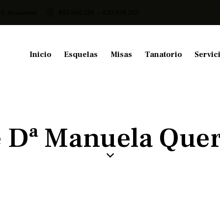
45, Alcaudete
953 560 236
- 630 978 292
Inicio
Esquelas
Misas
Tanatorio
Servic
e Dª Manuela Que