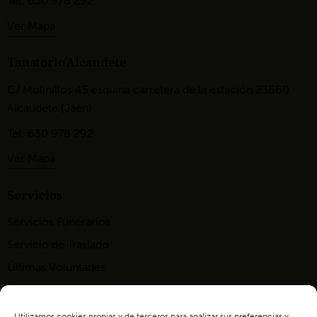
Tel: 630 978 292
Ver Mapa
Tanatorio Alcaudete
C/ Molinillos 45 esquina carretera de la estación 23660
Alcaudete (Jaén)
Tel: 630 978 292
Ver Mapa
Servicios
Servicios Funerarios
Servicio de Traslado
Últimas Voluntades
Tramitación de pensiones
Utilizamos cookies propias y de terceros para analizar sus preferencias y