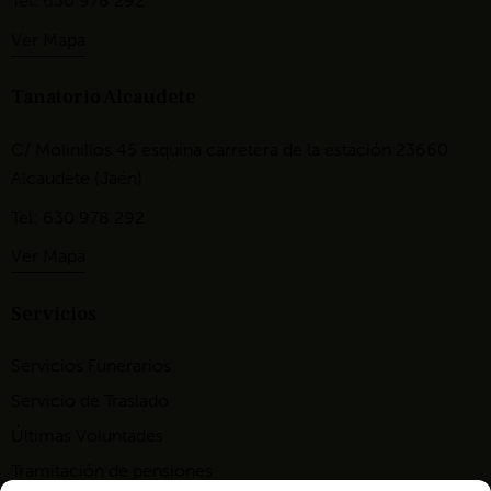
Tel: 630 978 292
Ver Mapa
Tanatorio Alcaudete
C/ Molinillos 45 esquina carretera de la estación 23660
Alcaudete (Jaén)
Tel: 630 978 292
Ver Mapa
Servicios
Servicios Funerarios
Servicio de Traslado
Últimas Voluntades
Tramitación de pensiones